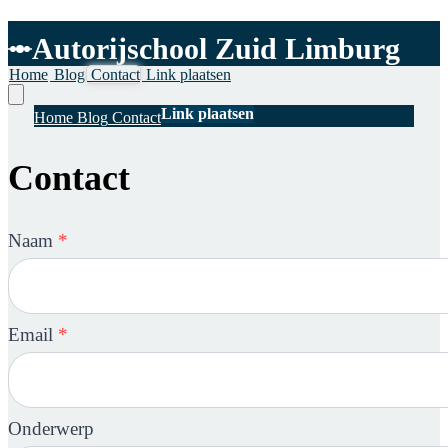
Autorijschool Zuid Limburg
Home
Blog
Contact
Link plaatsen
Link plaatsen
Home
Blog
Contact
Contact
Naam
*
Email
*
Onderwerp